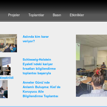
Projeler
Toplantılar
Basın
Etkinlikler
Aslında kim karar
veriyor?
Schleswig-Holstein
Eyaleti’ndeki kariyer
fırsatları bilgilendirme
toplantısı başarıyla
leştirildi
Anneler Günü’nde
Anlamlı Buluşma: Kiel’de
Koruyucu Aile
Bilgilendirme Toplantısı