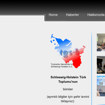
Home
Haberler
Hakkımızda
gerçek
Schleswig-Holstein Türk
Toplumu'nun
büroları
(ayrıntılı bilgiler için şehir ismini
tıklayınız):