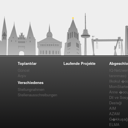
Toplantılar
Laufende Projekte
Abgeschlo
Güncel
IQ-Netzwer
Arşiv
tanınması)
Ilkokul �o
Verschiedenes
MomStarte
Stellungnahmen
Anne �ocuk
Stellenausschreibungen
Dil ve Sos
Desteği
AIM
AZAM
G�kkuşağı 
ELMA