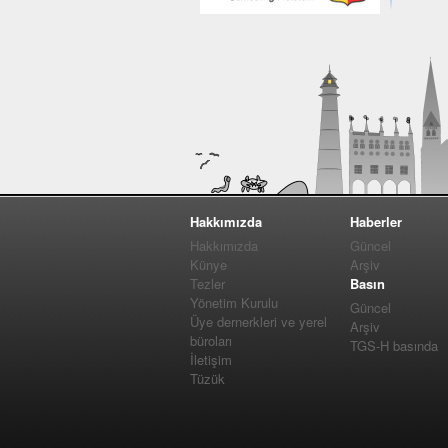
Hakkımızda
Haberler
Hakkımızda
Güncel
Künye
Arşiv
Tezler
Basın
Yönetim Kurulu
Güncel
Üye dernerkleri ve yerel
Arşiv
büroları
TGS-H basında
İletişim
Tüzük