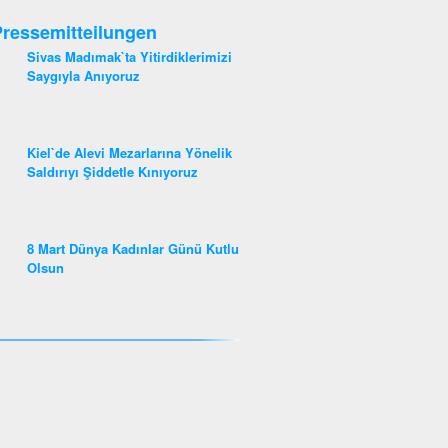
ressemitteilungen
Sivas Madımak`ta Yitirdiklerimizi
Saygıyla Anıyoruz
Kiel`de Alevi Mezarlarına Yönelik
Saldırıyı Şiddetle Kınıyoruz
8 Mart Dünya Kadınlar Günü Kutlu
Olsun