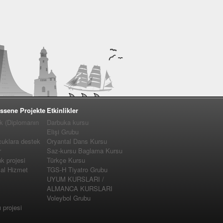
ssene Projekte
Etkinlikler
k (Diplomanın
Darbuka kursu
Elişi Grubu
cuklara destek
Oryantal Dans Kursu
r
Saz-kursu Baglama Kursu
 projesi
Türkçe Kursu
yal Hizmet
TGS-H Tiyatro Grubu
UYUM KURSLARI /
ALMANCA KURSLARI
Voleybol Grubu
projesi