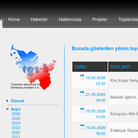
Home
Haberler
Hakkımızda
Projeler
Toplantıla
Burada gösterilen yılının topl
TARIH
TOPLANTI
13.06.2026
Kim Karar Veri
10:30
21.05.2026
Meslek eğitimi,
18:00
Güncel
Arşiv
10.05.2026
2026
Koruyucu Aile B
10:00
2025
2024
2023
19.04.2026
Edebiyat Söyleş
2022
18:00
2021