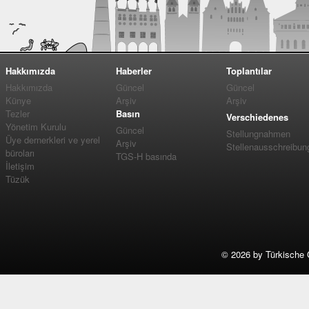
Hakkımızda
Haberler
Toplantılar
Hakkımızda
Güncel
Güncel
Künye
Arşiv
Arşiv
Tezler
Basın
Verschiedenes
Yönetim Kurulu
Güncel
Stellungnahmen
Üye dernerkleri ve yerel
Arşiv
Stellenausschreibun
büroları
TGS-H basında
İletişim
Tüzük
©
2026 by Türkische 