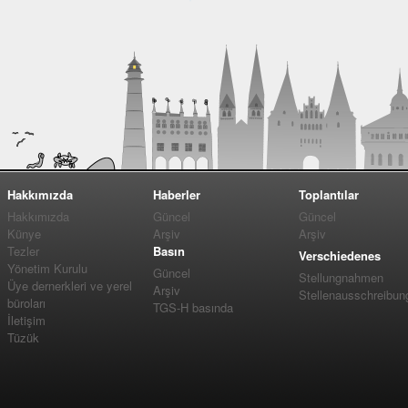
Hakkımızda
Haberler
Toplantılar
Hakkımızda
Güncel
Güncel
Künye
Arşiv
Arşiv
Tezler
Basın
Verschiedenes
Yönetim Kurulu
Güncel
Stellungnahmen
Üye dernerkleri ve yerel
Arşiv
Stellenausschreibun
büroları
TGS-H basında
İletişim
Tüzük