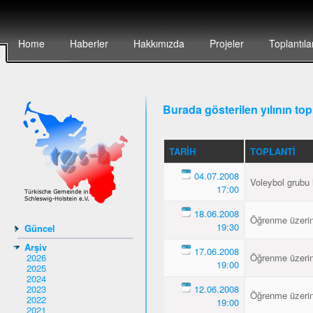
Home
Haberler
Hakkımızda
Projeler
Toplantıla
Burada gösterilen yılının topl
TARIH
TOPLANTI
04.07.2008
Voleybol grubu 
17:00
18.06.2008
Öğrenme üzerin
19:30
Güncel
Arşiv
17.06.2008
2026
Öğrenme üzerin
19:00
2025
2024
2023
12.06.2008
Öğrenme üzerin
2022
19:00
2021