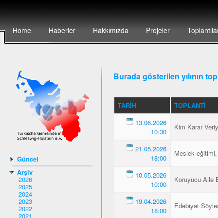
Home
Haberler
Hakkımızda
Projeler
Toplantıla
Burada gösterilen yılının topl
TARIH
TOPLANTI
13.06.2026
Kim Karar Veri
10:30
21.05.2026
Meslek eğitimi,
18:00
Güncel
Arşiv
10.05.2026
2026
Koruyucu Aile B
10:00
2025
2024
2023
19.04.2026
Edebiyat Söyleş
2022
18:00
2021