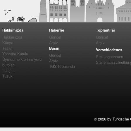
Hakkımızda
Haberler
Toplantılar
Hakkımızda
Güncel
Güncel
Künye
Arşiv
Arşiv
Tezler
Basın
Verschiedenes
Yönetim Kurulu
Güncel
Stellungnahmen
Üye dernerkleri ve yerel
Arşiv
Stellenausschreibun
büroları
TGS-H basında
İletişim
Tüzük
©
2026 by Türkische 