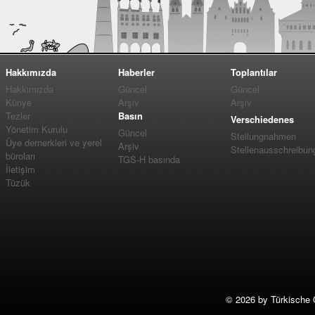
Hakkımızda
Haberler
Toplantılar
Hakkımızda
Güncel
Güncel
Künye
Arşiv
Arşiv
Tezler
Basın
Verschiedenes
Yönetim Kurulu
Güncel
Stellungnahmen
Üye dernerkleri ve yerel
Arşiv
Stellenausschreibun
büroları
TGS-H basında
İletişim
Tüzük
©
2026 by Türkische 