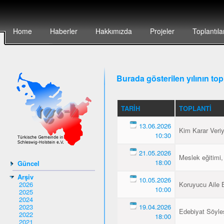
Home
Haberler
Hakkımızda
Projeler
Toplantıla
Burada gösterilen yılının topl
TARIH
TOPLANTI
13.06.2026
Kim Karar Veri
10:30
21.05.2026
Meslek eğitimi,
18:00
Güncel
Arşiv
10.05.2026
2026
Koruyucu Aile B
10:00
2025
2024
2023
19.04.2026
Edebiyat Söyleş
2022
18:00
2021