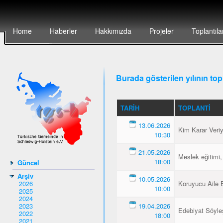
Home
Haberler
Hakkımızda
Projeler
Toplantıla
Burada gösterilen yılının topl
TARIH
TOPLANTI
13.06.2026
Kim Karar Veri
10:30
21.05.2026
Meslek eğitimi,
18:00
Güncel
Arşiv
10.05.2026
2026
Koruyucu Aile B
10:00
2025
2024
2023
19.04.2026
Edebiyat Söyleş
2022
18:00
2021