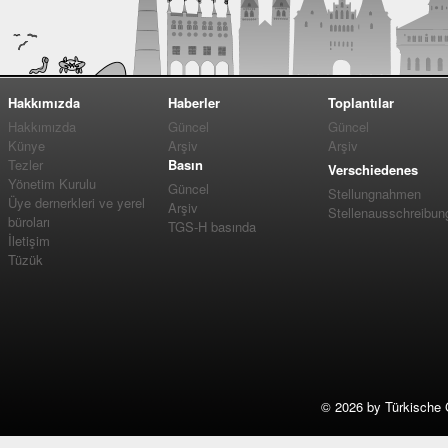
Hakkımızda
Haberler
Toplantılar
Hakkımızda
Güncel
Güncel
Künye
Arşiv
Arşiv
Tezler
Basın
Verschiedenes
Yönetim Kurulu
Güncel
Stellungnahmen
Üye dernerkleri ve yerel
Arşiv
Stellenausschreibun
büroları
TGS-H basında
İletişim
Tüzük
©
2026 by Türkische 