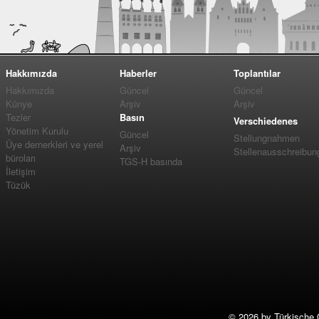
Hakkımızda
Haberler
Toplantılar
Hakkımızda
Güncel
Güncel
Künye
Arşiv
Arşiv
Tezler
Basın
Verschiedenes
Yönetim Kurulu
Güncel
Stellungnahmen
Üye dernerkleri ve yerel
Arşiv
Stellenausschreibun
büroları
TGS-H basında
İletişim
Tüzük
©
2026 by Türkische 