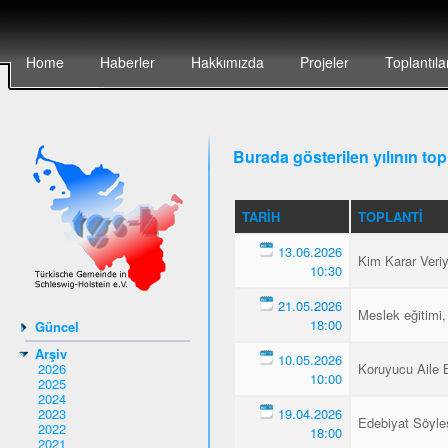
Home
Haberler
Hakkımızda
Projeler
Toplantıla
Burada gösterilen yılının topl
TARIH
TOPLANTI
13.06.2026
Kim Karar Veri
10:30
21.05.2026
Meslek eğitimi,
18:00
Güncel
Arşiv
10.05.2026
2026
Koruyucu Aile B
10:00
2025
2024
2023
19.04.2026
Edebiyat Söyleş
2022
18:00
2021