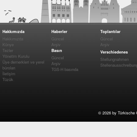
Hakkımızda
Haberler
Toplantılar
Hakkımızda
Güncel
Güncel
Künye
Arşiv
Arşiv
Tezler
Basın
Verschiedenes
Yönetim Kurulu
Güncel
Stellungnahmen
Üye dernerkleri ve yerel
Arşiv
Stellenausschreibun
büroları
TGS-H basında
İletişim
Tüzük
©
2026 by Türkische 