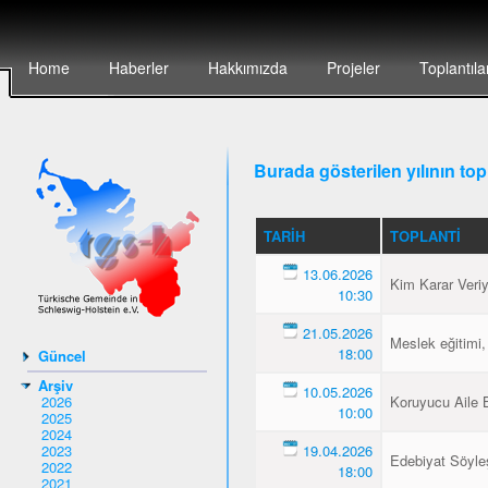
Home
Haberler
Hakkımızda
Projeler
Toplantıla
Burada gösterilen yılının topl
TARIH
TOPLANTI
13.06.2026
Kim Karar Veri
10:30
21.05.2026
Meslek eğitimi,
18:00
Güncel
Arşiv
10.05.2026
2026
Koruyucu Aile B
10:00
2025
2024
2023
19.04.2026
Edebiyat Söyleş
2022
18:00
2021