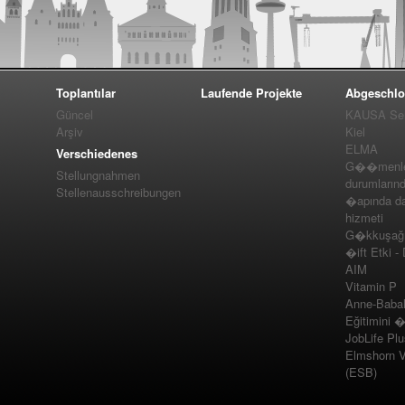
Toplantılar
Laufende Projekte
Abgeschlo
Güncel
KAUSA Ser
Arşiv
Kiel
ELMA
Verschiedenes
G��menler
Stellungnahmen
durumlarınd
Stellenausschreibungen
�apında da
hizmeti
G�kkuşağı 
�ift Etki -
AIM
Vitamin P
Anne-Baba
Eğitimini 
JobLife Pl
Elmshorn Vel
(ESB)