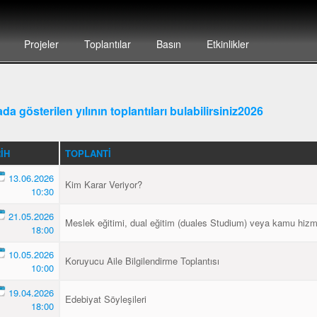
Projeler
Toplantılar
Basın
Etkinlikler
da gösterilen yılının toplantıları bulabilirsiniz2026
IH
TOPLANTI
13.06.2026
Kim Karar Veriyor?
10:30
21.05.2026
Meslek eğitimi, dual eğitim (duales Studium) veya kamu hizm
18:00
10.05.2026
Koruyucu Aile Bilgilendirme Toplantısı
10:00
19.04.2026
Edebiyat Söyleşileri
18:00