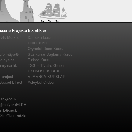
ssene Projekte
Etkinlikler
vis Merkezi
Darbuka kursu
Elişi Grubu
Oryantal Dans Kursu
e ihtiya�
Saz-kursu Baglama Kursu
a eyalet -
Türkçe Kursu
nışmanlık
TGS-H Tiyatro Grubu
UYUM KURSLARI /
projesi
ALMANCA KURSLARI
 Doppel Effekt
Voleybol Grubu
lar �ocuk
�ğreniyor (ELKE)
us L�beck
i- Okul İttifakı