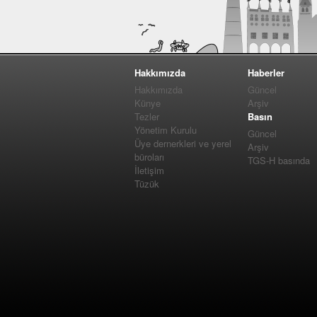
Hakkımızda
Haberler
Hakkımızda
Güncel
Künye
Arşiv
Tezler
Basın
Yönetim Kurulu
Güncel
Üye dernerkleri ve yerel
Arşiv
büroları
TGS-H basında
İletişim
Tüzük