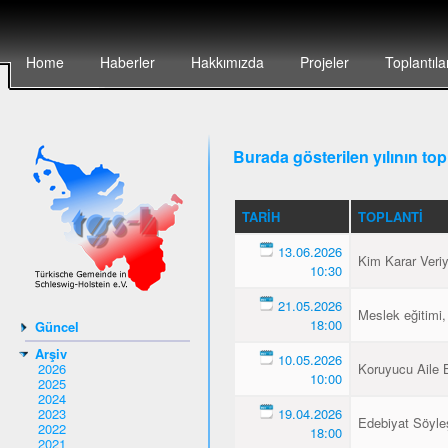
Home
Haberler
Hakkımızda
Projeler
Toplantıla
Burada gösterilen yılının topl
TARIH
TOPLANTI
13.06.2026
Kim Karar Veri
10:30
21.05.2026
Meslek eğitimi,
18:00
Güncel
Arşiv
10.05.2026
2026
Koruyucu Aile B
10:00
2025
2024
2023
19.04.2026
Edebiyat Söyleş
2022
18:00
2021