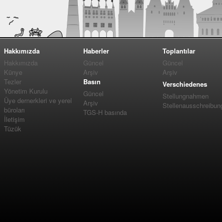
Hakkımızda
Haberler
Toplantılar
Hakkımızda
Güncel
Güncel
Künye
Arşiv
Arşiv
Tezler
Basın
Verschiedenes
Yönetim Kurulu
Güncel
Stellungnahmen
Üye dernerkleri ve yerel
Arşiv
Stellenausschreibun
büroları
TGS-H basında
İletişim
Tüzük