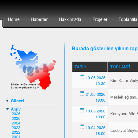
Home
Haberler
Hakkımızda
Projeler
Toplantıla
Burada gösterilen yılının topl
TARIH
TOPLANTI
13.06.2026
Kim Karar Veri
10:30
21.05.2026
Meslek eğitimi,
18:00
Güncel
Arşiv
10.05.2026
2026
Koruyucu Aile B
10:00
2025
2024
2023
19.04.2026
Edebiyat Söyleş
2022
18:00
2021