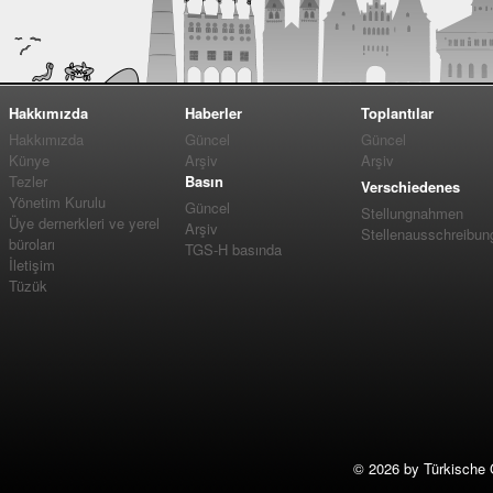
Hakkımızda
Haberler
Toplantılar
Hakkımızda
Güncel
Güncel
Künye
Arşiv
Arşiv
Tezler
Basın
Verschiedenes
Yönetim Kurulu
Güncel
Stellungnahmen
Üye dernerkleri ve yerel
Arşiv
Stellenausschreibun
büroları
TGS-H basında
İletişim
Tüzük
©
2026 by Türkische 