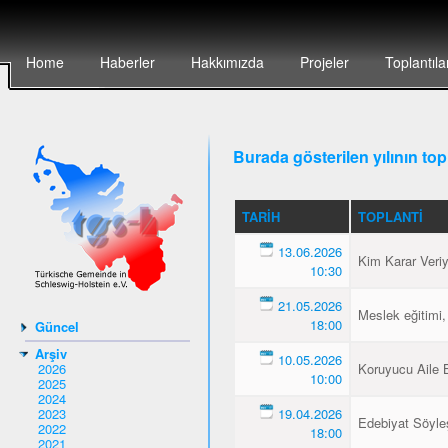
Home
Haberler
Hakkımızda
Projeler
Toplantıla
Burada gösterilen yılının topl
TARIH
TOPLANTI
13.06.2026
Kim Karar Veri
10:30
21.05.2026
Meslek eğitimi,
18:00
Güncel
Arşiv
10.05.2026
2026
Koruyucu Aile B
10:00
2025
2024
2023
19.04.2026
Edebiyat Söyleş
2022
18:00
2021