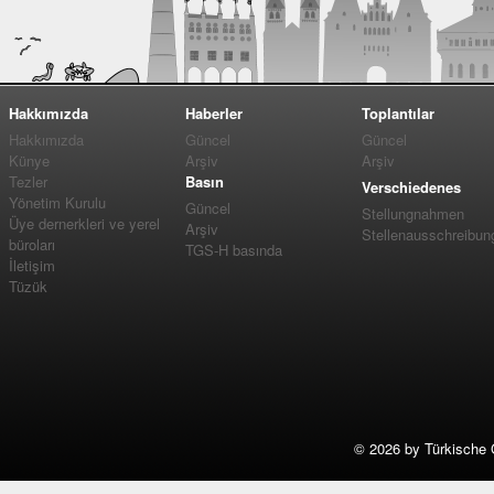
Hakkımızda
Haberler
Toplantılar
Hakkımızda
Güncel
Güncel
Künye
Arşiv
Arşiv
Tezler
Basın
Verschiedenes
Yönetim Kurulu
Güncel
Stellungnahmen
Üye dernerkleri ve yerel
Arşiv
Stellenausschreibun
büroları
TGS-H basında
İletişim
Tüzük
©
2026 by Türkische 