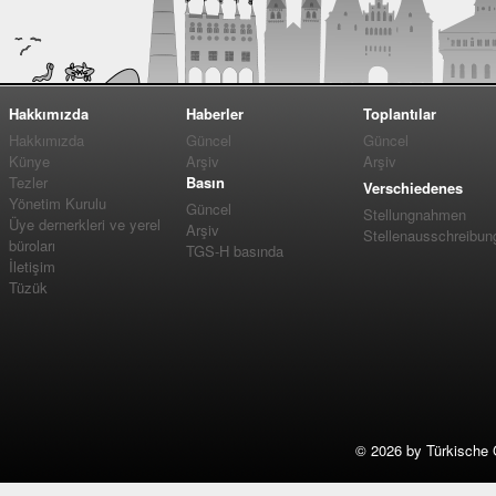
Hakkımızda
Haberler
Toplantılar
Hakkımızda
Güncel
Güncel
Künye
Arşiv
Arşiv
Tezler
Basın
Verschiedenes
Yönetim Kurulu
Güncel
Stellungnahmen
Üye dernerkleri ve yerel
Arşiv
Stellenausschreibun
büroları
TGS-H basında
İletişim
Tüzük
©
2026 by Türkische 