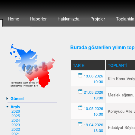
Home
Haberler
Hakkımızda
Projeler
Toplantıla
Burada gösterilen yılının topl
TARIH
TOPLANTI
13.06.2026
Kim Karar Veri
10:30
21.05.2026
Meslek eğitimi,
18:00
Güncel
Arşiv
10.05.2026
2026
Koruyucu Aile B
10:00
2025
2024
2023
19.04.2026
Edebiyat Söyleş
2022
18:00
2021