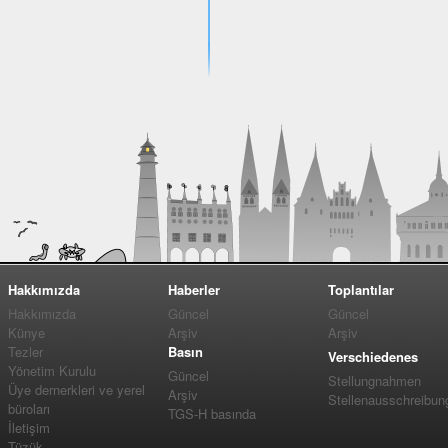
Hakkımızda
Haberler
Toplantılar
Hakkımızda
Güncel
Güncel
Künye
Arşiv
Arşiv
Tezler
Basın
Verschiedenes
Yönetim Kurulu
Güncel
Stellungnahmen
Üye dernerkleri ve yerel
Arşiv
Stellenausschreibun
büroları
TGS-H basında
İletişim
Tüzük