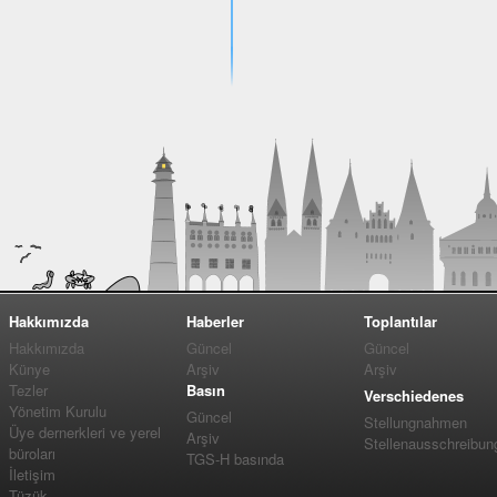
Hakkımızda
Haberler
Toplantılar
Hakkımızda
Güncel
Güncel
Künye
Arşiv
Arşiv
Tezler
Basın
Verschiedenes
Yönetim Kurulu
Güncel
Stellungnahmen
Üye dernerkleri ve yerel
Arşiv
Stellenausschreibun
büroları
TGS-H basında
İletişim
Tüzük