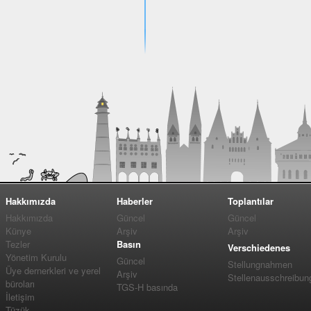
Hakkımızda
Haberler
Toplantılar
Hakkımızda
Güncel
Güncel
Künye
Arşiv
Arşiv
Tezler
Basın
Verschiedenes
Yönetim Kurulu
Güncel
Stellungnahmen
Üye dernerkleri ve yerel
Arşiv
Stellenausschreibun
büroları
TGS-H basında
İletişim
Tüzük