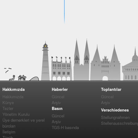
Hakkımızda
Haberler
Toplantılar
Hakkımızda
Güncel
Güncel
Künye
Arşiv
Arşiv
Tezler
Basın
Verschiedenes
Yönetim Kurulu
Güncel
Stellungnahmen
Üye dernerkleri ve yerel
Arşiv
Stellenausschreibun
büroları
TGS-H basında
İletişim
Tüzük