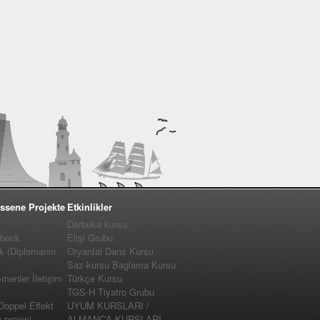
ssene Projekte
Etkinlikler
Darbuka kursu
�beck
Elişi Grubu
k (Diplomanın
Oryantal Dans Kursu
Saz-kursu Baglama Kursu
enler İletişim
Türkçe Kursu
TGS-H Tiyatro Grubu
 Doppel Effekt
UYUM KURSLARI /
projesi
ALMANCA KURSLARI