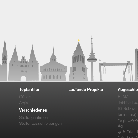
Toplantılar
Laufende Projekte
Abgeschlo
Güncel
ELMA
Arşiv
JobLife L
IQ-Netzwer
Verschiedenes
tanınması)
Stellungnahmen
Yaşlı G��m
Stellenausschreibungen
Ağı
�ift Etki -
G�kkuşağı 