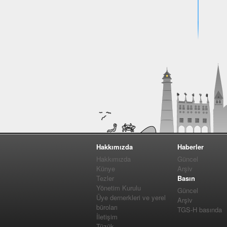
Hakkımızda
Haberler
Hakkımızda
Güncel
Künye
Arşiv
Tezler
Basın
Yönetim Kurulu
Güncel
Üye dernerkleri ve yerel
Arşiv
büroları
TGS-H basında
İletişim
Tüzük