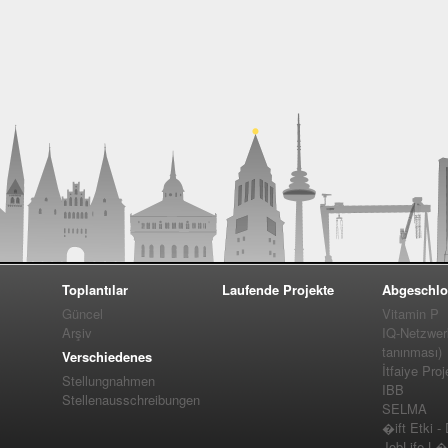
Toplantılar
Laufende Projekte
Abgeschlo
Güncel
Vitamin P
Arşiv
IQ-Netzwer
tanınması)
Verschiedenes
İtfaiye Proj
Stellungnahmen
IBB
Stellenausschreibungen
SELMA
�ift Etki -
JobLife L