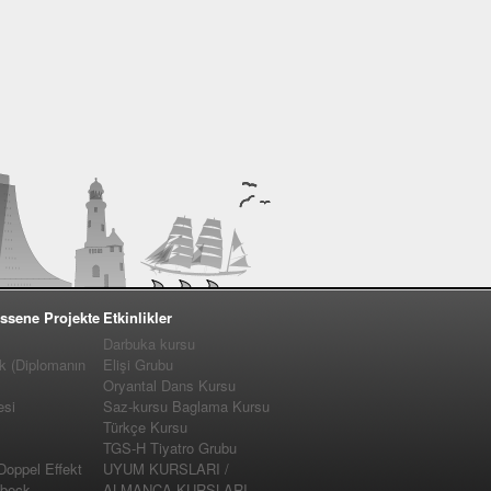
ssene Projekte
Etkinlikler
Darbuka kursu
k (Diplomanın
Elişi Grubu
Oryantal Dans Kursu
esi
Saz-kursu Baglama Kursu
Türkçe Kursu
TGS-H Tiyatro Grubu
 Doppel Effekt
UYUM KURSLARI /
�beck
ALMANCA KURSLARI