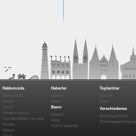
Hakkımızda
Haberler
Toplantılar
Hakkımızda
Güncel
Güncel
Künye
Arşiv
Arşiv
Tezler
Basın
Verschiedenes
Yönetim Kurulu
Güncel
Stellungnahmen
Üye dernerkleri ve yerel
Arşiv
Stellenausschreibun
büroları
TGS-H basında
İletişim
Tüzük