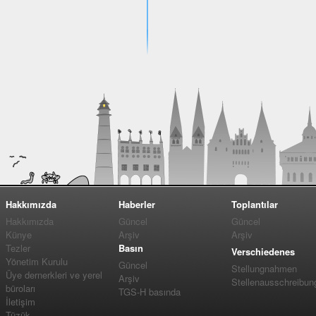
Hakkımızda
Haberler
Toplantılar
Hakkımızda
Güncel
Güncel
Künye
Arşiv
Arşiv
Tezler
Basın
Verschiedenes
Yönetim Kurulu
Güncel
Stellungnahmen
Üye dernerkleri ve yerel
Arşiv
Stellenausschreibun
büroları
TGS-H basında
İletişim
Tüzük