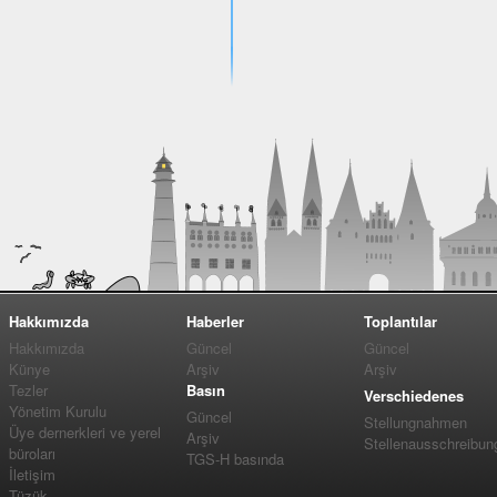
Hakkımızda
Haberler
Toplantılar
Hakkımızda
Güncel
Güncel
Künye
Arşiv
Arşiv
Tezler
Basın
Verschiedenes
Yönetim Kurulu
Güncel
Stellungnahmen
Üye dernerkleri ve yerel
Arşiv
Stellenausschreibun
büroları
TGS-H basında
İletişim
Tüzük