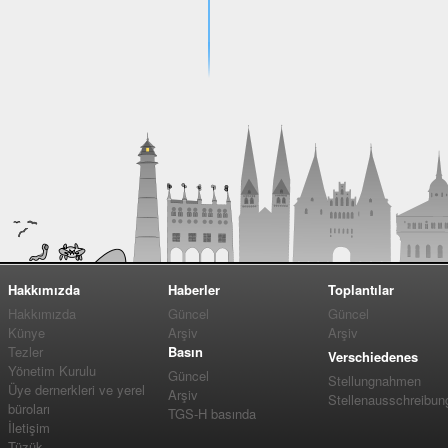
Hakkımızda
Haberler
Toplantılar
Hakkımızda
Güncel
Güncel
Künye
Arşiv
Arşiv
Tezler
Basın
Verschiedenes
Yönetim Kurulu
Güncel
Stellungnahmen
Üye dernerkleri ve yerel
Arşiv
Stellenausschreibun
büroları
TGS-H basında
İletişim
Tüzük