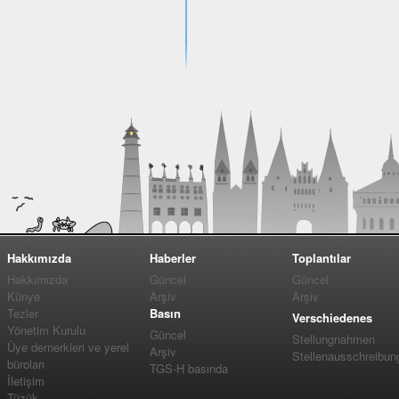
Hakkımızda
Haberler
Toplantılar
Hakkımızda
Güncel
Güncel
Künye
Arşiv
Arşiv
Tezler
Basın
Verschiedenes
Yönetim Kurulu
Güncel
Stellungnahmen
Üye dernerkleri ve yerel
Arşiv
Stellenausschreibun
büroları
TGS-H basında
İletişim
Tüzük