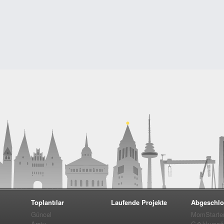
pureblack.de
Toplantılar
Laufende Projekte
Abgeschlo
Güncel
MomStarte
Arşiv
G�kkuşağı 