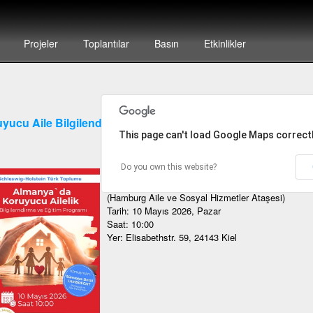
Projeler
Toplantılar
Basın
Etkinlikler
yucu Aile Bilgilendirme Toplantısı
This page can't load Google Maps correctl
Do you own this website?
Koruyucu Aile Bilgilendirme Toplantısı
Konuşmacı: Sümeyye Betül Lambrecht
(Hamburg Aile ve Sosyal Hizmetler Ataşesi)
Tarih: 10 Mayıs 2026, Pazar
Saat: 10:00
Yer: Elisabethstr. 59, 24143 Kiel