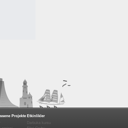
ssene Projekte
Etkinlikler
r
Darbuka kursu
projesi
Elişi Grubu