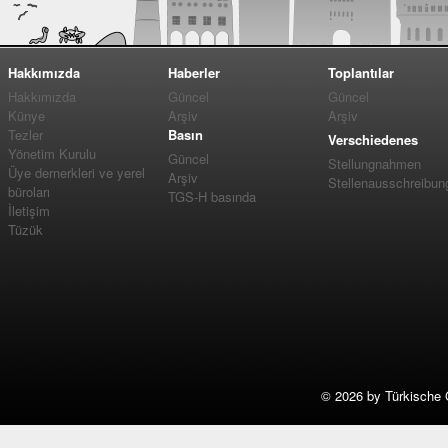
Hakkımızda
Haberler
Toplantılar
Hakkımızda
Güncel
Güncel
Künye
Arşiv
Arşiv
Tezler
Basın
Verschiedenes
Yönetim Kurulu
Güncel
Stellungnahmen
Üye dernerkleri ve yerel
Arşiv
Stellenausschreibun
büroları
TGS-H basında
İletişim
Tüzük
©
2026 by Türkische 