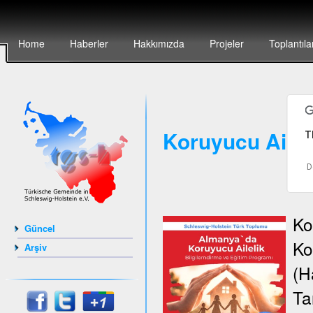
Home
Haberler
Hakkımızda
Projeler
Toplantıla
Koruyucu Aile B
T
D
Ko
Güncel
Ko
Arşiv
(H
Ta