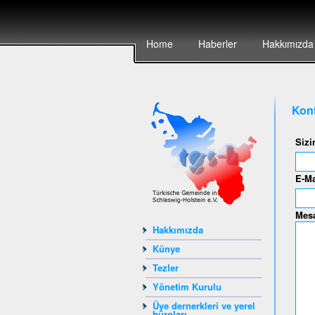
Home
Haberler
Hakkımızda
Kont
Sizi
E-Ma
Mesa
Hakkımızda
Künye
Tezler
Yönetim Kurulu
Üye dernerkleri ve yerel
büroları