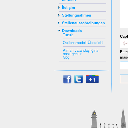
İletişim
Stellungnahmen
Stellenausschreibungen
Downloads
Tüzük
Capt
Optionsmodell Übersicht
Alman vatandaşlığına
Bitt
nasıl gecilir
Göç
masc