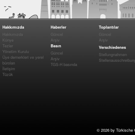
Hakkımızda
Haberler
Toplantılar
Hakkımızda
Güncel
Güncel
Künye
Arşiv
Arşiv
Tezler
Basın
Verschiedenes
Yönetim Kurulu
Güncel
Stellungnahmen
Üye dernerkleri ve yerel
Arşiv
Stellenausschreibun
büroları
TGS-H basında
İletişim
Tüzük
©
2026 by Türkische 