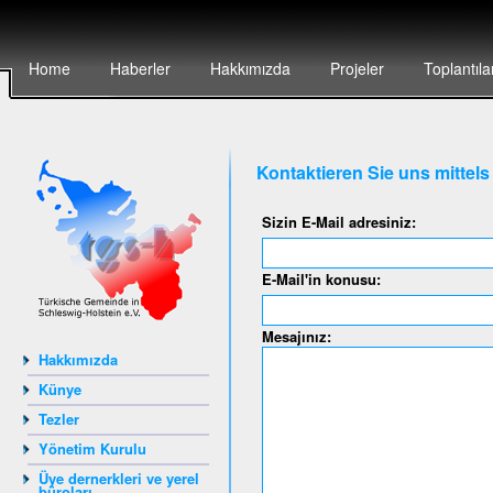
Home
Haberler
Hakkımızda
Projeler
Toplantıla
Kontaktieren Sie uns mittel
Sizin E-Mail adresiniz:
E-Mail'in konusu:
Mesajınız:
Hakkımızda
Künye
Tezler
Yönetim Kurulu
Üye dernerkleri ve yerel
büroları