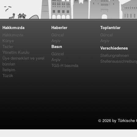
Hakkımızda
Haberler
Toplantılar
Hakkımızda
Güncel
Güncel
Künye
Arşiv
Arşiv
Tezler
Basın
Verschiedenes
Yönetim Kurulu
Güncel
Stellungnahmen
Üye dernerkleri ve yerel
Arşiv
Stellenausschreibun
büroları
TGS-H basında
İletişim
Tüzük
©
2026 by Türkische 