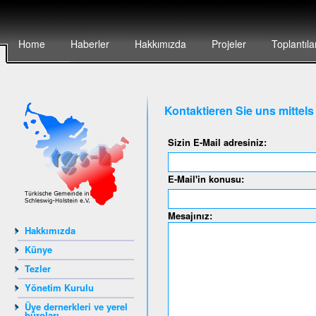
Home
Haberler
Hakkımızda
Projeler
Toplantıla
Kontaktieren Sie uns mittel
Sizin E-Mail adresiniz:
E-Mail'in konusu:
Mesajınız:
Hakkımızda
Künye
Tezler
Yönetim Kurulu
Üye dernerkleri ve yerel
büroları