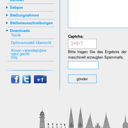
İletişim
Stellungnahmen
Stellenausschreibungen
Downloads
Tüzük
Captcha:
Optionsmodell Übersicht
Alman vatandaşlığına
Bitte tragen Sie das Ergebnis der
nasıl gecilir
Göç
maschinell erzeugten Spammails.