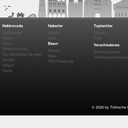
Hakkımızda
Haberler
Toplantılar
Hakkımızda
Güncel
Güncel
Künye
Arşiv
Arşiv
Tezler
Basın
Verschiedenes
Yönetim Kurulu
Güncel
Stellungnahmen
Üye dernerkleri ve yerel
Arşiv
Stellenausschreibun
büroları
TGS-H basında
İletişim
Tüzük
©
2026 by Türkische 