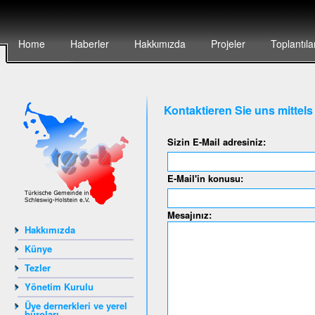
Home
Haberler
Hakkımızda
Projeler
Toplantıla
Kontaktieren Sie uns mittel
Sizin E-Mail adresiniz:
E-Mail'in konusu:
Mesajınız:
Hakkımızda
Künye
Tezler
Yönetim Kurulu
Üye dernerkleri ve yerel
büroları