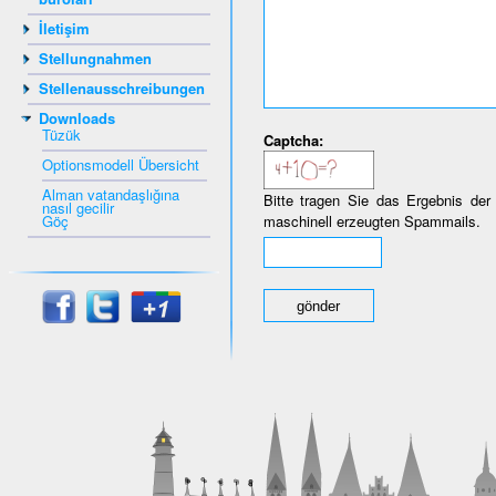
İletişim
Stellungnahmen
Stellenausschreibungen
Downloads
Tüzük
Captcha:
Optionsmodell Übersicht
Alman vatandaşlığına
Bitte tragen Sie das Ergebnis der
nasıl gecilir
Göç
maschinell erzeugten Spammails.