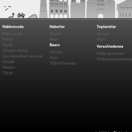
Hakkımızda
Haberler
Toplantılar
Hakkımızda
Güncel
Güncel
Künye
Arşiv
Arşiv
Tezler
Basın
Verschiedenes
Yönetim Kurulu
Güncel
Stellungnahmen
Üye dernerkleri ve yerel
Arşiv
Stellenausschreibun
büroları
TGS-H basında
İletişim
Tüzük