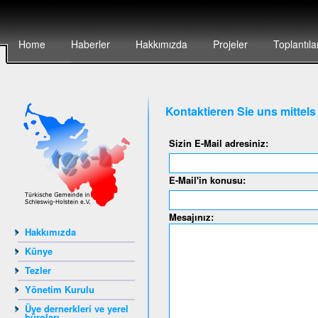
Home
Haberler
Hakkımızda
Projeler
Toplantıla
Kontaktieren Sie uns mittel
Sizin E-Mail adresiniz:
E-Mail'in konusu:
Mesajınız:
Hakkımızda
Künye
Tezler
Yönetim Kurulu
Üye dernerkleri ve yerel
büroları