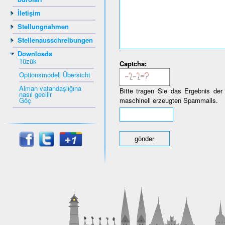
İletişim
Stellungnahmen
Stellenausschreibungen
Downloads
Tüzük
Captcha:
Optionsmodell Übersicht
Alman vatandaşlığına
Bitte tragen Sie das Ergebnis der
nasıl gecilir
Göç
maschinell erzeugten Spammails.