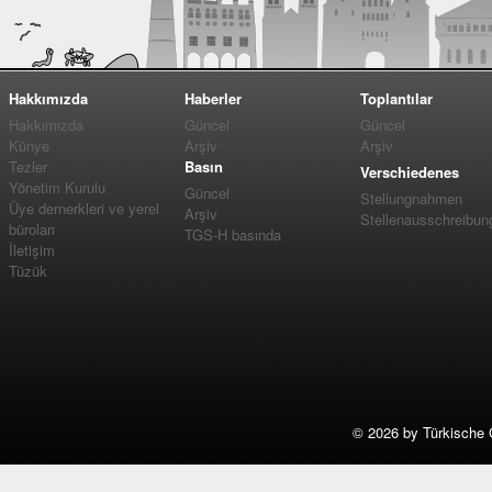
Hakkımızda
Haberler
Toplantılar
Hakkımızda
Güncel
Güncel
Künye
Arşiv
Arşiv
Tezler
Basın
Verschiedenes
Yönetim Kurulu
Güncel
Stellungnahmen
Üye dernerkleri ve yerel
Arşiv
Stellenausschreibun
büroları
TGS-H basında
İletişim
Tüzük
©
2026 by Türkische 