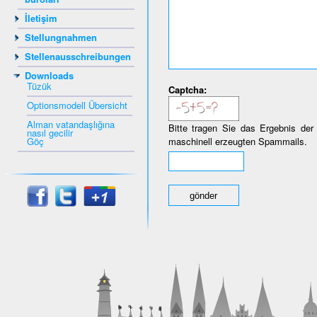
İletişim
Stellungnahmen
Stellenausschreibungen
Downloads
Tüzük
Captcha:
Optionsmodell Übersicht
Alman vatandaşlığına
Bitte tragen Sie das Ergebnis der
nasıl gecilir
Göç
maschinell erzeugten Spammails.