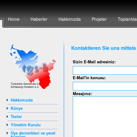
Home
Haberler
Hakkımızda
Projeler
Toplantıla
Kontaktieren Sie uns mittel
Sizin E-Mail adresiniz:
E-Mail'in konusu:
Mesajınız:
Hakkımızda
Künye
Tezler
Yönetim Kurulu
Üye dernerkleri ve yerel
büroları