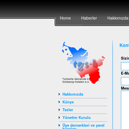
Home
Haberler
Hakkımızda
Kont
Sizi
E-Ma
Mesa
Hakkımızda
Künye
Tezler
Yönetim Kurulu
Üye dernerkleri ve yerel
büroları