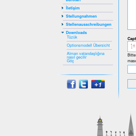
İletişim
Stellungnahmen
Stellenausschreibungen
Downloads
Tüzük
Capt
Optionsmodell Übersicht
Alman vatandaşlığına
Bitt
nasıl gecilir
Göç
masc