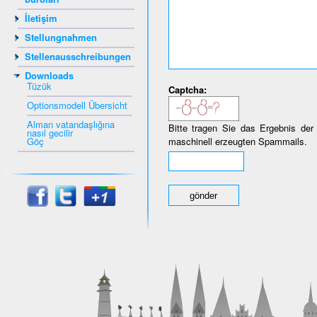
İletişim
Stellungnahmen
Stellenausschreibungen
Downloads
Tüzük
Captcha:
Optionsmodell Übersicht
Alman vatandaşlığına
Bitte tragen Sie das Ergebnis der
nasıl gecilir
Göç
maschinell erzeugten Spammails.