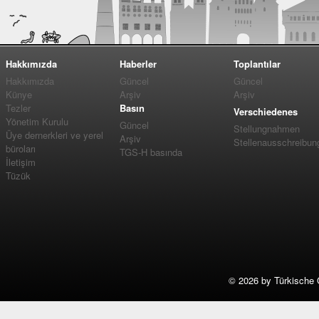
Hakkımızda
Haberler
Toplantılar
Hakkımızda
Güncel
Güncel
Künye
Arşiv
Arşiv
Tezler
Basın
Verschiedenes
Yönetim Kurulu
Güncel
Stellungnahmen
Üye dernerkleri ve yerel
Arşiv
Stellenausschreibun
büroları
TGS-H basında
İletişim
Tüzük
©
2026 by Türkische 