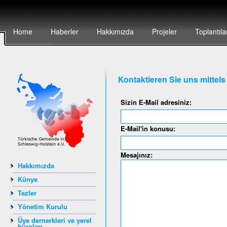
Home
Haberler
Hakkımızda
Projeler
Toplantıla
Kontaktieren Sie uns mittel
Sizin E-Mail adresiniz:
E-Mail'in konusu:
Mesajınız:
Hakkımızda
Künye
Tezler
Yönetim Kurulu
Üye dernerkleri ve yerel
büroları