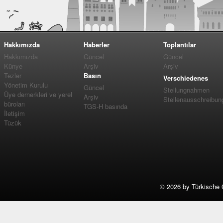
Hakkımızda
Haberler
Toplantılar
Hakkımızda
Güncel
Güncel
Künye
Arşiv
Arşiv
Tezler
Basın
Verschiedenes
Yönetim Kurulu
Güncel
Stellungnahmen
Üye dernerkleri ve yerel
Arşiv
Stellenausschreibun
büroları
TGS-H basında
İletişim
Tüzük
©
2026 by Türkische 