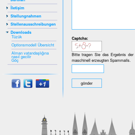
İletişim
Stellungnahmen
Stellenausschreibungen
Downloads
Tüzük
Captcha:
Optionsmodell Übersicht
Alman vatandaşlığına
Bitte tragen Sie das Ergebnis der
nasıl gecilir
Göç
maschinell erzeugten Spammails.