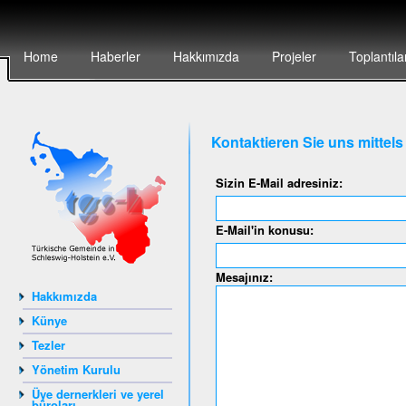
Home
Haberler
Hakkımızda
Projeler
Toplantıla
Kontaktieren Sie uns mittel
Sizin E-Mail adresiniz:
E-Mail'in konusu:
Mesajınız:
Hakkımızda
Künye
Tezler
Yönetim Kurulu
Üye dernerkleri ve yerel
büroları