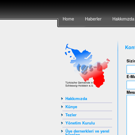
Home
Haberler
Hakkımızda
Kont
Sizi
E-Ma
Mesa
Hakkımızda
Künye
Tezler
Yönetim Kurulu
Üye dernerkleri ve yerel
büroları