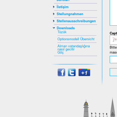
İletişim
Stellungnahmen
Stellenausschreibungen
Downloads
Tüzük
Capt
Optionsmodell Übersicht
Alman vatandaşlığına
Bitt
nasıl gecilir
Göç
masc