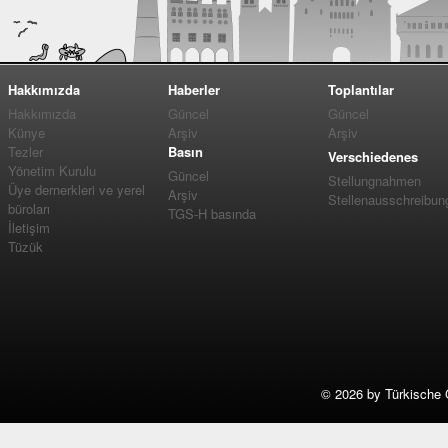
Hakkımızda
Haberler
Toplantılar
Hakkımızda
Güncel
Güncel
Künye
Arşiv
Arşiv
Tezler
Basın
Verschiedenes
Yönetim Kurulu
Güncel
Stellungnahmen
Üye dernerkleri ve yerel
Arşiv
Stellenausschreibun
büroları
TGS-H basında
İletişim
Tüzük
©
2026 by Türkische 