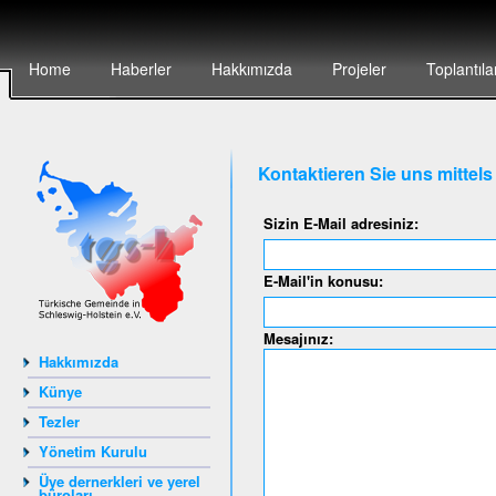
Home
Haberler
Hakkımızda
Projeler
Toplantıla
Kontaktieren Sie uns mittel
Sizin E-Mail adresiniz:
E-Mail'in konusu:
Mesajınız:
Hakkımızda
Künye
Tezler
Yönetim Kurulu
Üye dernerkleri ve yerel
büroları