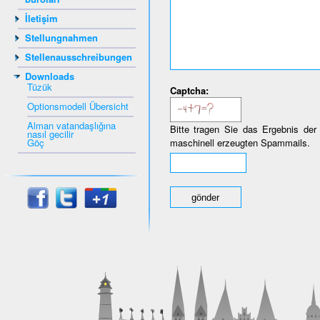
İletişim
Stellungnahmen
Stellenausschreibungen
Downloads
Tüzük
Captcha:
Optionsmodell Übersicht
Alman vatandaşlığına
Bitte tragen Sie das Ergebnis der
nasıl gecilir
Göç
maschinell erzeugten Spammails.