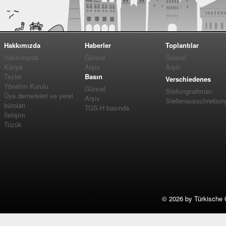
Hakkımızda
Haberler
Toplantılar
Hakkımızda
Güncel
Güncel
Künye
Arşiv
Arşiv
Tezler
Basın
Verschiedenes
Yönetim Kurulu
Güncel
Stellungnahmen
Üye dernerkleri ve yerel
Arşiv
Stellenausschreibun
büroları
TGS-H basında
İletişim
Tüzük
©
2026 by Türkische 