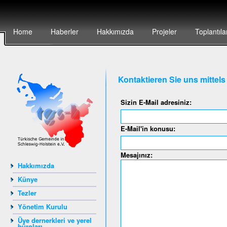
Home
Haberler
Hakkımızda
Projeler
Toplantıla
Kontaktieren Sie uns mittel
Sizin E-Mail adresiniz:
E-Mail'in konusu:
Mesajınız:
Hakkımızda
Künye
Tezler
Yönetim Kurulu
Üye dernerkleri ve yerel
büroları