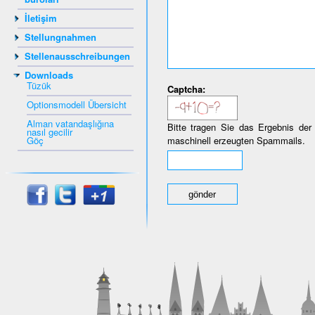
İletişim
Stellungnahmen
Stellenausschreibungen
Downloads
Tüzük
Captcha:
Optionsmodell Übersicht
Alman vatandaşlığına
Bitte tragen Sie das Ergebnis der
nasıl gecilir
Göç
maschinell erzeugten Spammails.