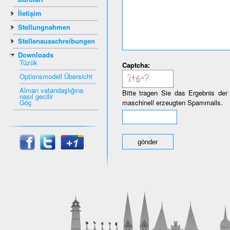
İletişim
Stellungnahmen
Stellenausschreibungen
Downloads
Tüzük
Captcha:
Optionsmodell Übersicht
Alman vatandaşlığına
Bitte tragen Sie das Ergebnis der
nasıl gecilir
Göç
maschinell erzeugten Spammails.