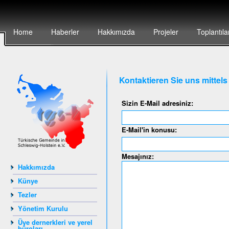
Home
Haberler
Hakkımızda
Projeler
Toplantıla
Kontaktieren Sie uns mittel
Sizin E-Mail adresiniz:
E-Mail'in konusu:
Mesajınız:
Hakkımızda
Künye
Tezler
Yönetim Kurulu
Üye dernerkleri ve yerel
büroları