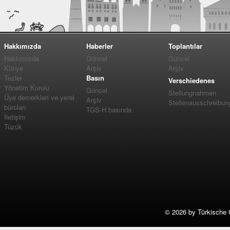
Hakkımızda
Haberler
Toplantılar
Hakkımızda
Güncel
Güncel
Künye
Arşiv
Arşiv
Tezler
Basın
Verschiedenes
Yönetim Kurulu
Güncel
Stellungnahmen
Üye dernerkleri ve yerel
Arşiv
Stellenausschreibun
büroları
TGS-H basında
İletişim
Tüzük
©
2026 by Türkische 