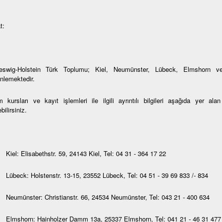
t:
eswig-Holstein Türk Toplumu; Kiel, Neumünster, Lübeck, Elmshorn ve
nlemektedir.
 kursları ve kayıt işlemleri ile ilgili ayrıntılı bilgileri aşağıda yer al
bilirsiniz.
Kiel: Elisabethstr. 59, 24143 Kiel, Tel: 04 31 - 364 17 22
Lübeck: Holstenstr. 13-15, 23552 Lübeck, Tel: 04 51 - 39 69 833 /- 834
Neumünster: Christianstr. 66, 24534 Neumünster, Tel: 043 21 - 400 634
Elmshorn: Hainholzer Damm 13a, 25337 Elmshorn, Tel: 041 21 - 46 31 477 