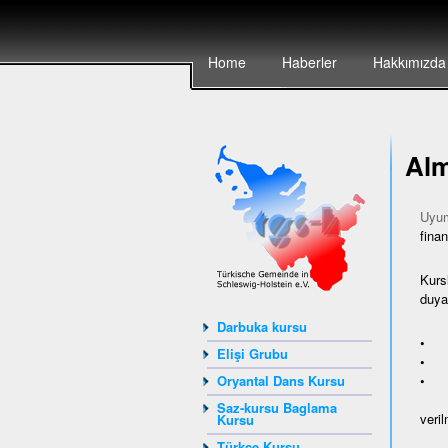
Home
Haberler
Hakkımızda
Alm
Uyum
finan
Kurs
duyan
Darbuka kursu
• ya
Elişi Grubu
• Av
• A
Oryantal Dans Kursu
Saz-kursu Baglama
veril
Kursu
Türkçe Kursu