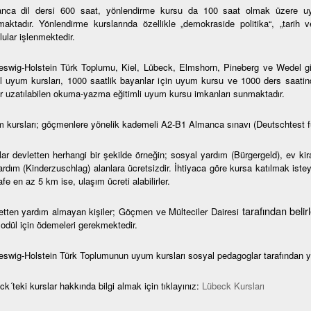
nca dil dersi 600 saat, yönlendirme kursu da 100 saat olmak üzere uy
maktadır. Yönlendirme kurslarında özellikle „demokraside politika“, „tarih 
ular işlenmektedir.
eswig-Holstein Türk Toplumu, Kiel, Lübeck, Elmshorn, Pineberg ve Wedel gibi 
l uyum kursları, 1000 saatlik bayanlar için uyum kursu ve 1000 ders saatin
r uzatılabilen okuma-yazma eğitimli uyum kursu imkanları sunmaktadır.
 kursları; göçmenlere yönelik kademeli A2-B1 Almanca sınavı (Deutschtest f
lar devletten herhangi bir şekilde örneğin; sosyal yardım (Bürgergeld), ev ki
rdım (Kinderzuschlag) alanlara ücretsizdir. İhtiyaca göre kursa katılmak isteye
e en az 5 km ise, ulaşım ücreti alabilirler.
tarafından beli
etten yardım almayan kişiler; Göçmen ve Mülteciler Dairesi
modül için ödemeleri gerekmektedir.
eswig-Holstein Türk Toplumunun uyum kursları sosyal pedagoglar tarafından y
k´teki kurslar hakkında bilgi almak için tıklayınız:
Lübeck Kursları