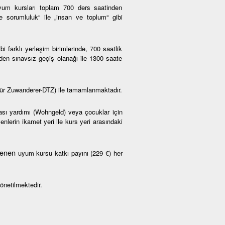
um kursları toplam 700 ders saatinden
ve sorumluluk“ ile „insan ve toplum“ gibi
farklı yerleşim birimlerinde, 700 saatlik
den sınavsız geçiş olanağı ile 1300 saate
ür Zuwanderer-DTZ) ile tamamlanmaktadır.
rası yardımı (Wohngeld) veya çocuklar için
nlerin ikamet yeri ile kurs yeri arasındaki
rlenen
uyum kursu katkı payını (229 €) her
önetilmektedir.