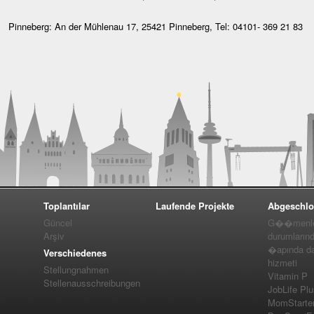
Pinneberg: An der Mühlenau 17, 25421 Pinneberg, Tel: 04101- 369 21 83
Toplantılar
Laufende Projekte
Abgeschlo
Güncel
G��menler
Arşiv
durumlarınd
�apında da
Verschiedenes
hizmeti
Stellungnahmen
Vitamin P
Stellenausschreibungen
JobLife Pl
MomStarte