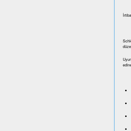
İrtiba
Schl
düze
Uyum
edine