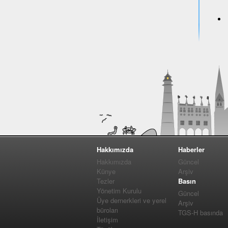
Hakkımızda
Haberler
Hakkımızda
Güncel
Künye
Arşiv
Tezler
Basın
Yönetim Kurulu
Güncel
Üye dernerkleri ve yerel
Arşiv
büroları
TGS-H basında
İletişim