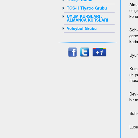
Alma
TGS-H Tiyatro Grubu
oluş
konul
UYUM KURSLARI /
ALMANCA KURSLARI
Voleybol Grubu
Schl
gene
kada
Uyum
Kurs
ek ya
mesaf
Devl
bir 
Schl
Lübec