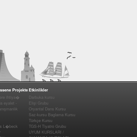
ssene Projekte
Etkinlikler
e ihtiya�
Darbuka kursu
a eyalet -
Elişi Grubu
nışmanlık
Oryantal Dans Kursu
Saz-kursu Baglama Kursu
Türkçe Kursu
us L�beck
TGS-H Tiyatro Grubu
r
UYUM KURSLARI /