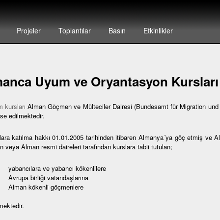
Projeler
Toplantılar
Basın
Etkinlikler
anca Uyum ve Oryantasyon Kursları
 kursları
Alman Göçmen ve Mülteciler Dairesi (Bundesamt für Migration und F
se edilmektedir.
lara katılma hakkı 01.01.2005 tarihinden itibaren Almanya´ya göç etmiş ve 
 veya Alman resmi daireleri tarafından kurslara tabii tutulan;
bancılara ve yabancı kökenlilere
rupa birliği vatandaşlarına
lman kökenli göçmenlere
mektedir.