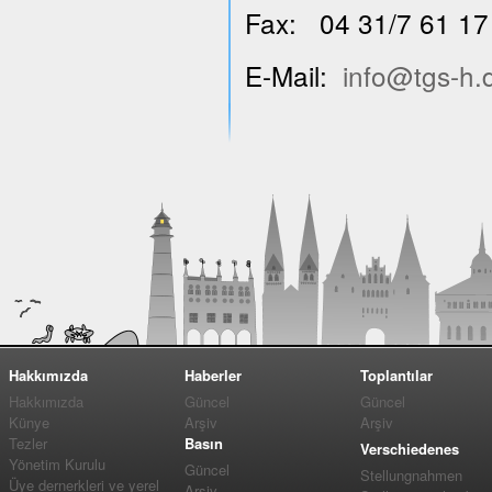
Fax: 04 31/7 61 17
E-Mail:
info@tgs-h.
Hakkımızda
Haberler
Toplantılar
Hakkımızda
Güncel
Güncel
Künye
Arşiv
Arşiv
Tezler
Basın
Verschiedenes
Yönetim Kurulu
Güncel
Stellungnahmen
Üye dernerkleri ve yerel
Arşiv