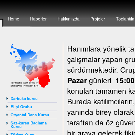
Home
Haberler
Hakkımızda
Projeler
Toplantıla
Hanımlara yönelik ta
çalışmalar yapan grup
sürdürmektedir. Gr
günleri
Pazar
15:00
konuları tamamen katı
Darbuka kursu
Burada katılımcıların
Elişi Grubu
yanında birey olarak
Oryantal Dans Kursu
taraftan da öz güven
Saz-kursu Baglama
Kursu
bir araya gelerek fik
Türkçe Kursu