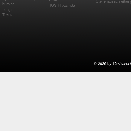
Stellenausschreibun
büroları
TGS-H basında
İletişim
Tüzük
©
2026 by Türkische 