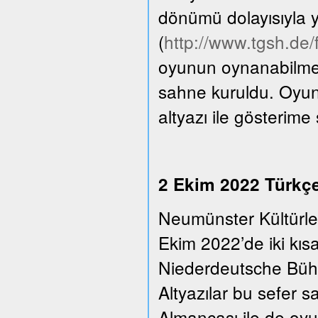
dönümü dolayısıyla y
(
http://www.tgsh.de
oyunun oynanabilmesi
sahne kuruldu. Oyun
altyazı ile gösterime
2 Ekim 2022 Türkçe 
Neumünster Kültürle
Ekim 2022’de iki kıs
Niederdeutsche Bühn
Altyazılar bu sefer 
Almancası ile de oyu