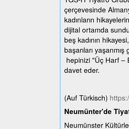
çerçevesinde Almanya
kadınların hikayeleri
dijital ortamda sund
beş kadının hikayesi,
başarıları yaşanmış 
hepinizi "Üç Harf – 
davet eder.
(Auf Türkisch)
https
Neumünter'de Tiyat
Neumünster Kültürle