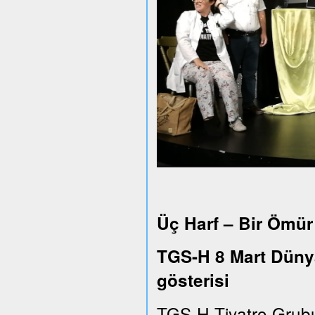
Üç Harf – Bir Ömür
TGS-H 8 Mart Dünya
gösterisi
TGS-H Tiyatro Grub