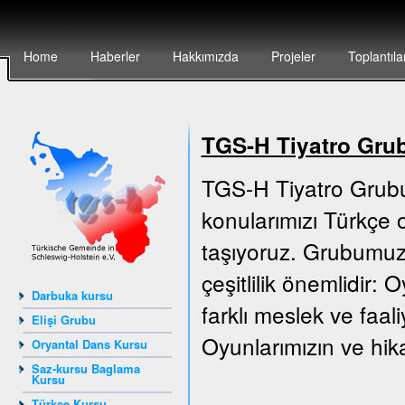
Home
Haberler
Hakkımızda
Projeler
Toplantıla
TGS-H Tiyatro Gru
TGS-H Tiyatro Grubu
konularımızı Türkçe o
taşıyoruz. Grubumuz 
çeşitlilik önemlidir:
Darbuka kursu
farklı meslek ve faali
Elişi Grubu
Oyunlarımızın ve hika
Oryantal Dans Kursu
Saz-kursu Baglama
Kursu
Türkçe Kursu