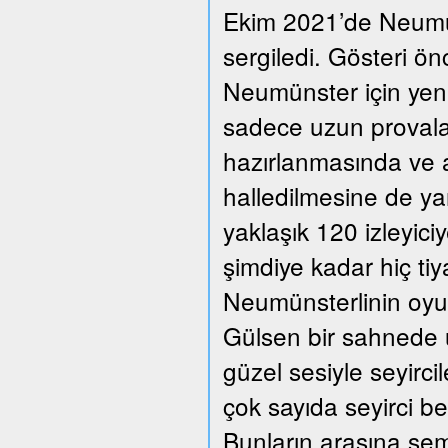
Ekim 2021’de Neumüns
sergiledi. Gösteri ön
Neumünster için yeni
sadece uzun provalar
hazırlanmasında ve a
halledilmesine de ya
yaklaşık 120 izleyic
şimdiye kadar hiç ti
Neumünsterlinin oyun
Gülsen bir sahnede üç
güzel sesiyle seyirc
çok sayıda seyirci beğ
Bunların arasına se