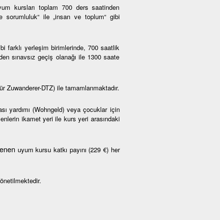
um kursları toplam 700 ders saatinden
ve sorumluluk“ ile „insan ve toplum“ gibi
farklı yerleşim birimlerinde, 700 saatlik
den sınavsız geçiş olanağı ile 1300 saate
ür Zuwanderer-DTZ) ile tamamlanmaktadır.
rası yardımı (Wohngeld) veya çocuklar için
nlerin ikamet yeri ile kurs yeri arasındaki
rlenen
uyum kursu katkı payını (229 €) her
önetilmektedir.