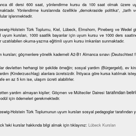
nca dil dersi 600 saat, yönlendirme kursu da 100 saat olmak üzere uy
maktadır. Yönlendirme kurslarında özellikle „demokraside politika“, „tarih 
ular işlenmektedir.
eswig-Holstein Türk Toplumu, Kiel, Lübeck, Elmshorn, Pineberg ve Wedel gibi 
l uyum kursları, 1000 saatlik bayanlar için uyum kursu ve 1000 ders saatin
r uzatılabilen okuma-yazma eğitimli uyum kursu imkanları sunmaktadır.
 kursları; göçmenlere yönelik kademeli A2-B1 Almanca sınavı (Deutschtest f
lar devletten herhangi bir şekilde örneğin; sosyal yardım (Bürgergeld), ev ki
rdım (Kinderzuschlag) alanlara ücretsizdir. İhtiyaca göre kursa katılmak isteye
e en az 5 km ise, ulaşım ücreti alabilirler.
tarafından beli
etten yardım almayan kişiler; Göçmen ve Mülteciler Dairesi
modül için ödemeleri gerekmektedir.
eswig-Holstein Türk Toplumunun uyum kursları sosyal pedagoglar tarafından y
k´teki kurslar hakkında bilgi almak için tıklayınız:
Lübeck Kursları