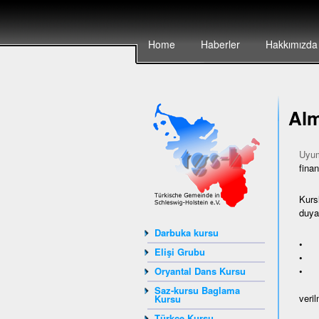
Home
Haberler
Hakkımızda
Alm
Uyum
finan
Kurs
duyan
Darbuka kursu
• ya
Elişi Grubu
• Av
• A
Oryantal Dans Kursu
Saz-kursu Baglama
veril
Kursu
Türkçe Kursu