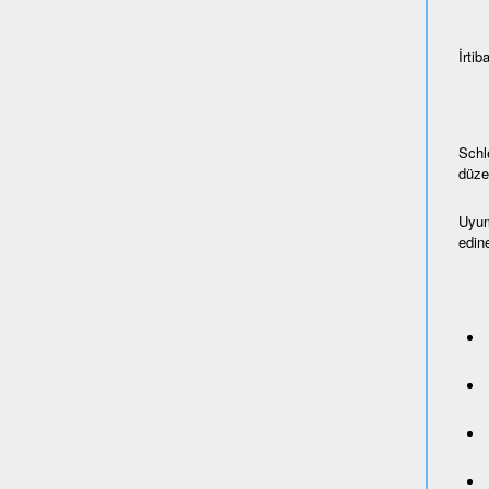
İrtiba
Schl
düze
Uyum
edine