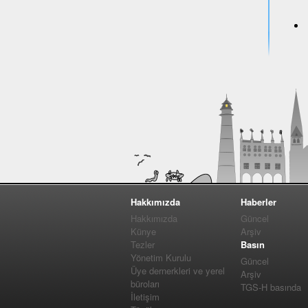
Hakkımızda
Haberler
Hakkımızda
Güncel
Künye
Arşiv
Tezler
Basın
Yönetim Kurulu
Güncel
Üye dernerkleri ve yerel
Arşiv
büroları
TGS-H basında
İletişim