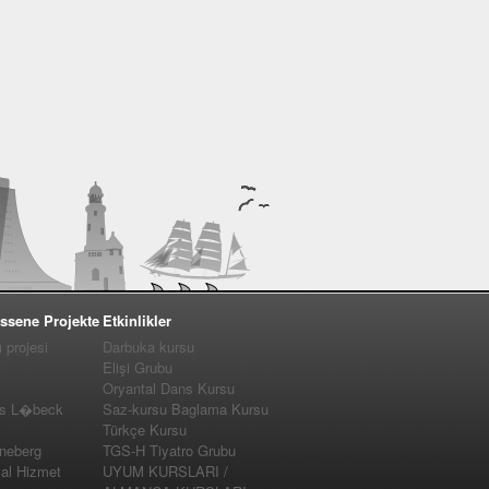
ssene Projekte
Etkinlikler
projesi
Darbuka kursu
Elişi Grubu
Oryantal Dans Kursu
us L�beck
Saz-kursu Baglama Kursu
Türkçe Kursu
nneberg
TGS-H Tiyatro Grubu
yal Hizmet
UYUM KURSLARI /