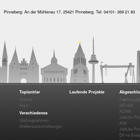
Pinneberg: An der Mühlenau 17, 25421 Pinneberg, Tel: 04101- 369 21 83
Toplantılar
Laufende Projekte
Abgeschlo
Güncel
G�kkuşağı 
Arşiv
SELMA
AZAM
Verschiedenes
JobLife Pl
Stellungnahmen
AIM
Stellenausschreibungen
JobLife Pi
Dil ve Sos