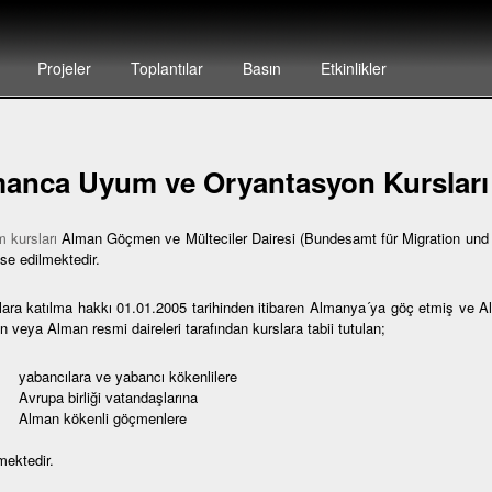
Projeler
Toplantılar
Basın
Etkinlikler
anca Uyum ve Oryantasyon Kursları
 kursları
Alman Göçmen ve Mülteciler Dairesi (Bundesamt für Migration und F
se edilmektedir.
lara katılma hakkı 01.01.2005 tarihinden itibaren Almanya´ya göç etmiş ve 
 veya Alman resmi daireleri tarafından kurslara tabii tutulan;
bancılara ve yabancı kökenlilere
rupa birliği vatandaşlarına
lman kökenli göçmenlere
mektedir.