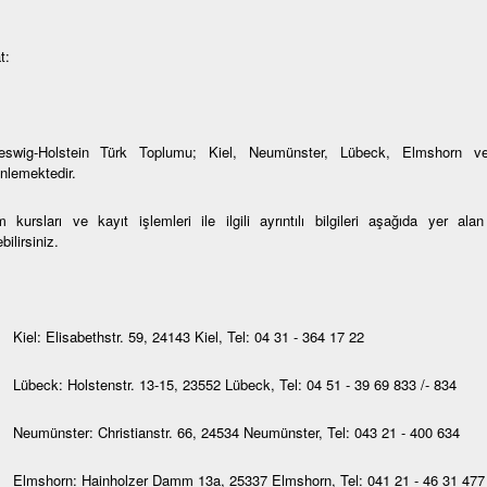
t:
eswig-Holstein Türk Toplumu; Kiel, Neumünster, Lübeck, Elmshorn ve
nlemektedir.
 kursları ve kayıt işlemleri ile ilgili ayrıntılı bilgileri aşağıda yer al
bilirsiniz.
Kiel: Elisabethstr. 59, 24143 Kiel, Tel: 04 31 - 364 17 22
Lübeck: Holstenstr. 13-15, 23552 Lübeck, Tel: 04 51 - 39 69 833 /- 834
Neumünster: Christianstr. 66, 24534 Neumünster, Tel: 043 21 - 400 634
Elmshorn: Hainholzer Damm 13a, 25337 Elmshorn, Tel: 041 21 - 46 31 477 