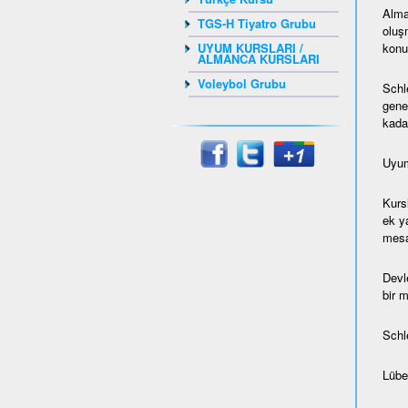
Alma
TGS-H Tiyatro Grubu
oluş
konul
UYUM KURSLARI /
ALMANCA KURSLARI
Voleybol Grubu
Schl
gene
kada
Uyum
Kurs
ek ya
mesaf
Devl
bir 
Schl
Lübec