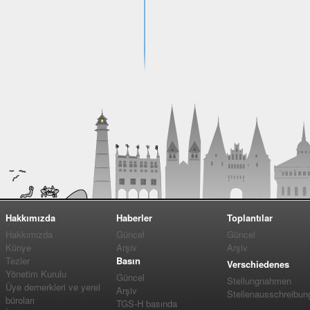
Hakkımızda
Haberler
Toplantılar
Hakkımızda
Güncel
Güncel
Künye
Arşiv
Arşiv
Tezler
Basın
Verschiedenes
Yönetim Kurulu
Güncel
Stellungnahmen
Üye dernerkleri ve yerel
Arşiv
Stellenausschreibun
büroları
TGS-H basında