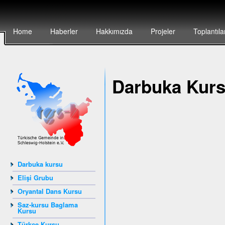
Home
Haberler
Hakkımızda
Projeler
Toplantıla
Darbuka Kur
Darbuka kursu
Elişi Grubu
Oryantal Dans Kursu
Saz-kursu Baglama
Kursu
Türkçe Kursu