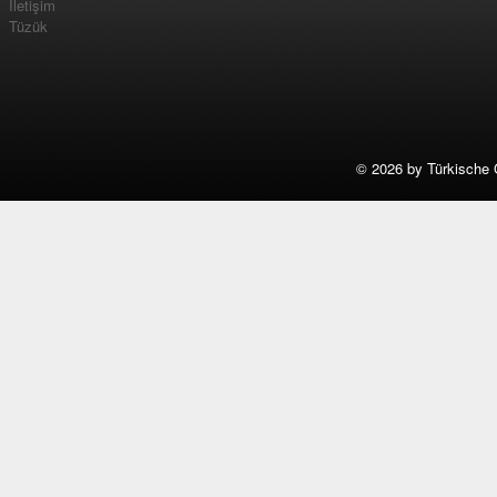
İletişim
Tüzük
©
2026 by Türkische 