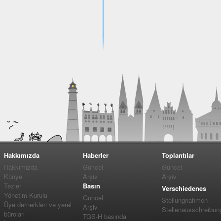
Hakkımızda
Haberler
Toplantılar
Hakkımızda
Güncel
Güncel
Künye
Arşiv
Arşiv
Tezler
Basın
Verschiedenes
Yönetim Kurulu
Güncel
Stellungnahmen
Üye dernerkleri ve yerel
Arşiv
Stellenausschreibun
büroları
TGS-H basında