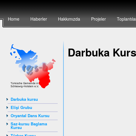
Home
Haberler
Hakkımızda
Projeler
Toplantıla
Darbuka Kur
Darbuka kursu
Elişi Grubu
Oryantal Dans Kursu
Saz-kursu Baglama
Kursu
Türkçe Kursu