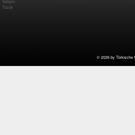
İletişim
Tüzük
©
2026 by Türkische 