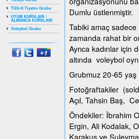
organizasyonunu ba
TGS-H Tiyatro Grubu
Dumlu üstlenmiştir.
UYUM KURSLARI /
ALMANCA KURSLARI
Tabiki amaç sadece k
Voleybol Grubu
zamanda rahat bir or
Ayrıca kadınlar için
altında voleybol oyna
Grubmuz 20-65 yaş ar
Fotoğraftakiler (so
Açıl, Tahsin Baş, C
Öndekiler: İbrahim O
Ergin, Ali Kodalak,
Karakuş ve Suleyma