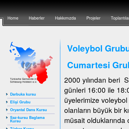
Home
Haberler
Hakkımızda
Projeler
Toplantıla
Voleybol Grubu
Cumartesi Gru
2000 yılından beri 
günleri 16:00 ile 18
Darbuka kursu
üyelerimize voleybo
Elişi Grubu
olanların büyük bir 
Oryantal Dans Kursu
Saz-kursu Baglama
müsait olduklarında 
Kursu
Türkçe Kursu