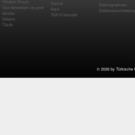
Yönetim Kurulu
Güncel
Stellungnahmen
Üye dernerkleri ve yerel
Arşiv
Stellenausschreibun
büroları
TGS-H basında
İletişim
Tüzük
©
2026 by Türkische 