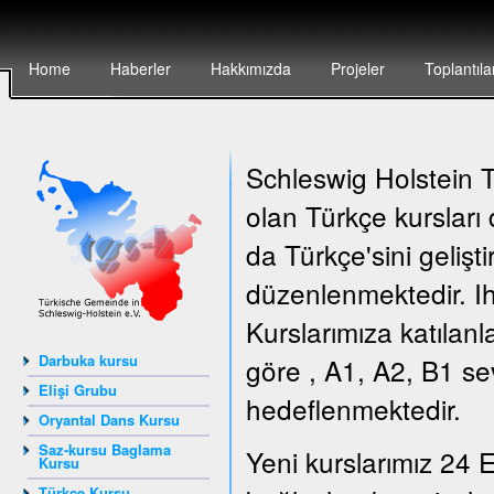
Home
Haberler
Hakkımızda
Projeler
Toplantıla
Schleswig Holstein Tü
olan Türkçe kursları
da Türkçe'sini gelişt
düzenlenmektedir. Ih
Kurslarımıza katılanl
Darbuka kursu
göre , A1, A2, B1 sev
Elişi Grubu
hedeflenmektedir.
Oryantal Dans Kursu
Saz-kursu Baglama
Yeni kurslarımız 24 E
Kursu
Türkçe Kursu