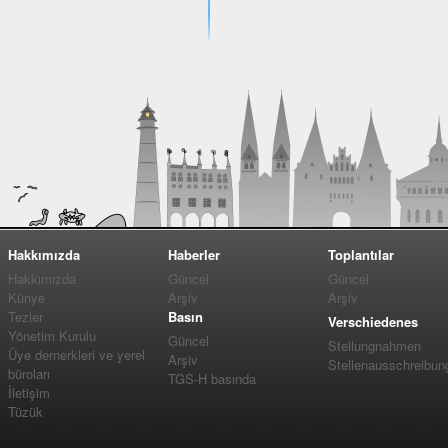
Hakkımızda
Haberler
Toplantılar
Hakkımızda
Güncel
Güncel
Künye
Arşiv
Arşiv
Tezler
Basın
Verschiedenes
Yönetim Kurulu
Güncel
Stellungnahmen
Üye dernerkleri ve yerel
Arşiv
Stellenausschreibun
büroları
TGS-H basında
İletişim
Tüzük