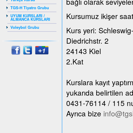
bağlı olarak seviyele
TGS-H Tiyatro Grubu
Kursumuz ikişer saat
UYUM KURSLARI /
ALMANCA KURSLARI
Voleybol Grubu
Kurs yeri: Schleswig
Diedrichstr. 2
24143 Kiel
2.Kat
Kurslara kayıt yaptı
yukarıda belirtilen 
0431-76114 / 115 numa
Ayrıca bize
info@tgs