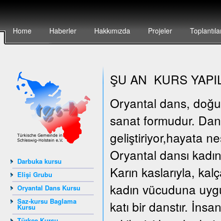
Home
Haberler
Hakkımızda
Projeler
Toplantıla
ŞU AN KURS YAPI
Oryantal dans, doğunun
sanat formudur. Dan
geliştiriyor,hayata n
Oryantal dansı kadın
Darbuka kursu
Karın kaslarıyla, kal
Elişi Grubu
kadın vücuduna uygun
Oryantal Dans Kursu
Saz-kursu Baglama
katı bir danstır. İn
Kursu
Türkçe Kursu