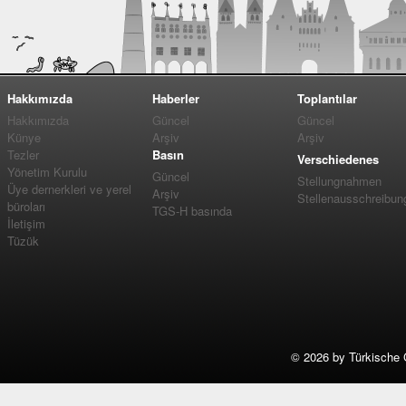
Hakkımızda
Haberler
Toplantılar
Hakkımızda
Güncel
Güncel
Künye
Arşiv
Arşiv
Tezler
Basın
Verschiedenes
Yönetim Kurulu
Güncel
Stellungnahmen
Üye dernerkleri ve yerel
Arşiv
Stellenausschreibun
büroları
TGS-H basında
İletişim
Tüzük
©
2026 by Türkische 