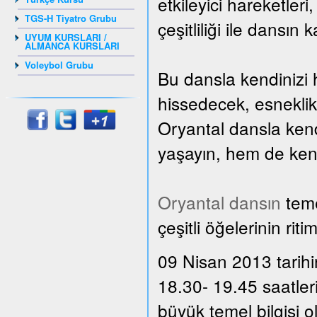
etkileyici hareketler
TGS-H Tiyatro Grubu
çeşitliliği ile dansın 
UYUM KURSLARI /
ALMANCA KURSLARI
Voleybol Grubu
Bu dansla kendinizi 
hissedecek, esnekli
Oryantal dansla kend
yaşayın, hem de kendi
Oryantal dansın
teme
çeşitli öğelerinin rit
09 Nisan 2013 tarihi
18.30- 19.45 saatler
büyük temel bilgisi 