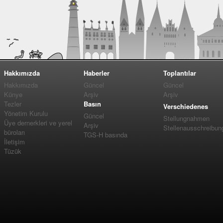
Hakkımızda
Haberler
Toplantılar
Hakkımızda
Güncel
Güncel
Künye
Arşiv
Arşiv
Tezler
Basın
Verschiedenes
Yönetim Kurulu
Güncel
Stellungnahmen
Üye dernerkleri ve yerel
Arşiv
Stellenausschreibun
büroları
TGS-H basında
İletişim
Tüzük