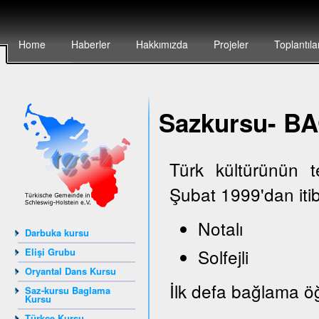
Home
Haberler
Hakkımızda
Projeler
Toplantıla
Sazkursu- 
Türk kültürünün 
Şubat 1999'dan iti
Notalı
Darbuka kursu
Solfejli
Elişi Grubu
Oryantal Dans Kursu
İlk defa bağlama öğ
Saz-kursu Baglama
Kursu
Türkçe Kursu