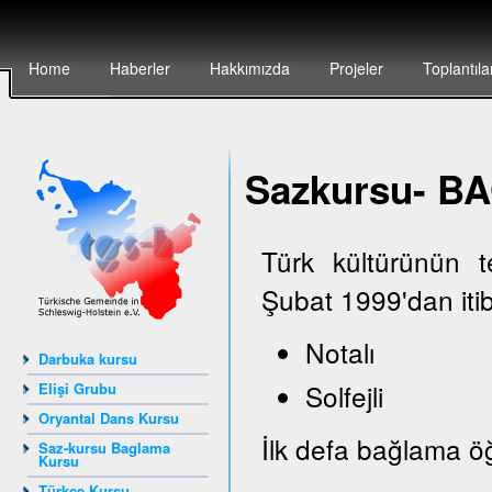
Home
Haberler
Hakkımızda
Projeler
Toplantıla
Sazkursu- 
Türk kültürünün 
Şubat 1999'dan iti
Notalı
Darbuka kursu
Solfejli
Elişi Grubu
Oryantal Dans Kursu
İlk defa bağlama öğ
Saz-kursu Baglama
Kursu
Türkçe Kursu