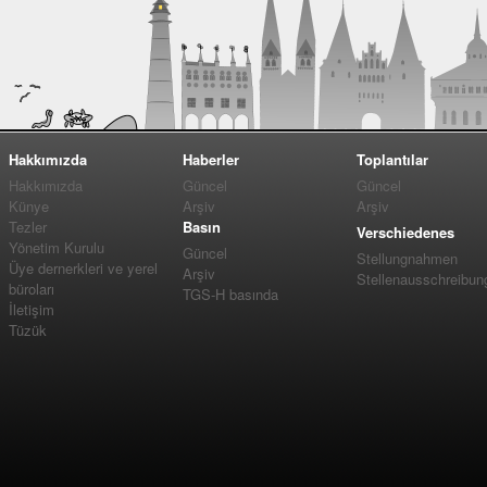
Hakkımızda
Haberler
Toplantılar
Hakkımızda
Güncel
Güncel
Künye
Arşiv
Arşiv
Tezler
Basın
Verschiedenes
Yönetim Kurulu
Güncel
Stellungnahmen
Üye dernerkleri ve yerel
Arşiv
Stellenausschreibun
büroları
TGS-H basında
İletişim
Tüzük